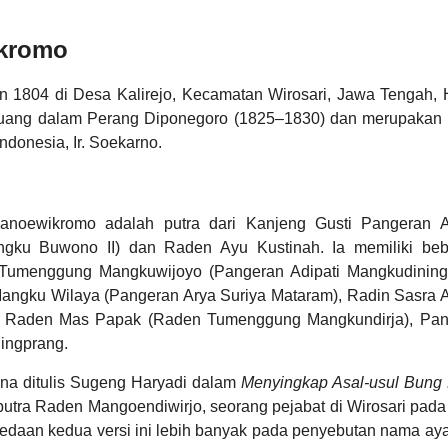
ikromo
 1804 di Desa Kalirejo, Kecamatan Wirosari, Jawa Tengah, 
WhatsApp
ejuang dalam Perang Diponegoro (1825–1830) dan merupakan
ndonesia, Ir. Soekarno.
noewikromo adalah putra dari Kanjeng Gusti Pangeran Ad
ngku Buwono II) dan Raden Ayu Kustinah. Ia memiliki be
Tumenggung Mangkuwijoyo (Pangeran Adipati Mangkudiningra
Telegram
Mangku Wilaya (Pangeran Arya Suriya Mataram), Radin Sasra 
nel Raden Mas Papak (Raden Tumenggung Mangkundirja), Pa
ingprang.
ana ditulis Sugeng Haryadi dalam
Menyingkap Asal-usul Bung
utra Raden Mangoendiwirjo, seorang pejabat di Wirosari pad
rbedaan kedua versi ini lebih banyak pada penyebutan nama ay