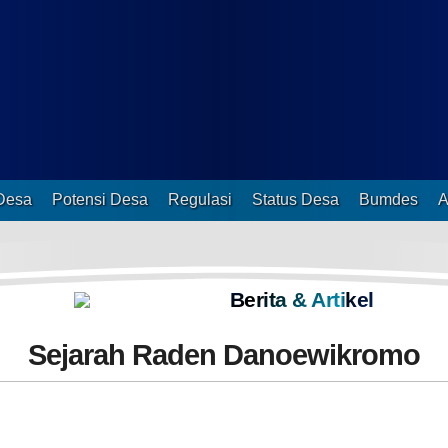
RT dan RW
Posyandu
Kesehatan
Twitter
Pendidikan
Prodeskel
Sipades
Epdeskel
Adat Istiadat
Kesenian
Koperasi Desa Merah Putih
Desa
Potensi Desa
Regulasi
Status Desa
Bumdes
Keagamaan
Gotong - Royong
YouTube
Kerja Bhakti
Berita & Artikel
Kampung KB
Pertanian
Sejarah Raden Danoewikromo
UMKM
TPK Desa
Instagram
Bumdesa
Index Desa
Jateng Prov
Baperinda Grobog
KDKMP
Membangun