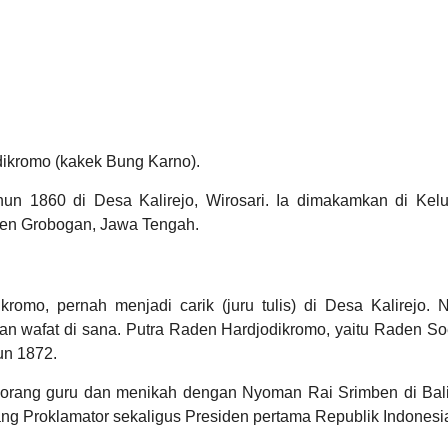
ikromo (kakek Bung Karno).
n 1860 di Desa Kalirejo, Wirosari. Ia dimakamkan di Kel
ten Grobogan, Jawa Tengah.
romo, pernah menjadi carik (juru tulis) di Desa Kalirejo.
an wafat di sana. Putra Raden Hardjodikromo, yaitu Raden S
hun 1872.
rang guru dan menikah dengan Nyoman Rai Srimben di Bali
Sang Proklamator sekaligus Presiden pertama Republik Indonesi